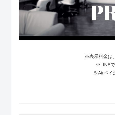
※表示料金は
※LIN
※Airペ