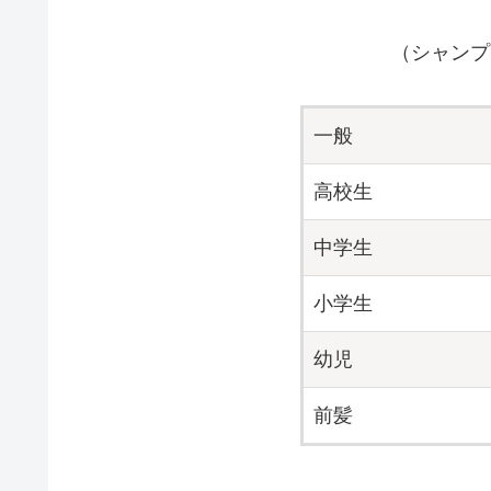
（シャンプ
一般
高校生
中学生
小学生
幼児
前髪